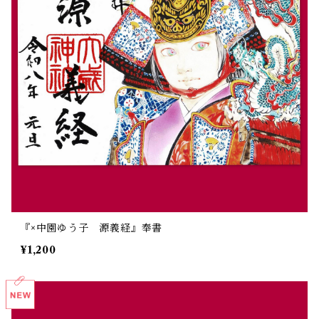
『×中園ゆう子 源義経』奉書
¥1,200