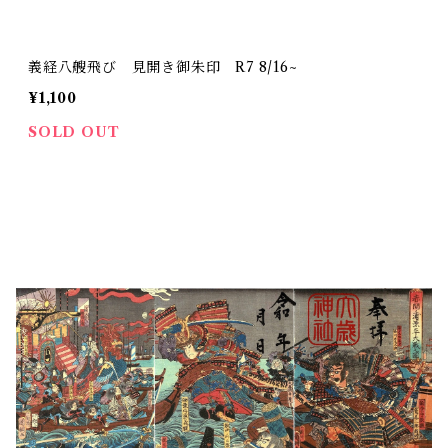
義経八艘飛び 見開き御朱印 R7 8/16~
¥1,100
SOLD OUT