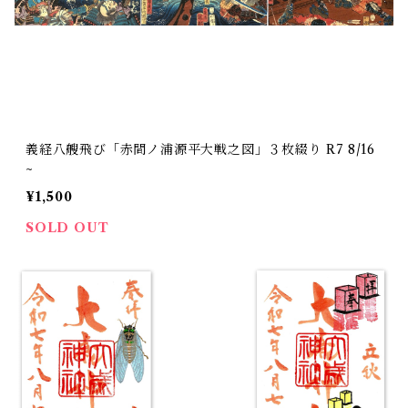
義経八艘飛び「赤間ノ浦源平大戦之図」３枚綴り R7 8/16
~
¥1,500
SOLD OUT