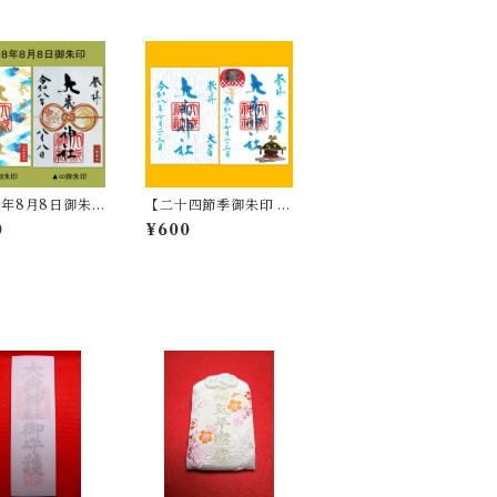
年8月8日御朱
【二十四節季御朱印 ⑫
∞／八雲御朱印
大暑】7/23～8/6
0
¥600