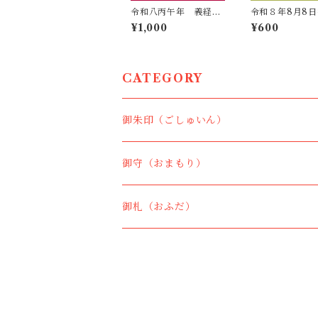
令和八丙午年 義経と
令和８年8月8
大夫黒御朱印
印 ∞／八雲御
¥1,000
¥600
CATEGORY
御朱印（ごしゅいん）
御守（おまもり）
御札（おふだ）