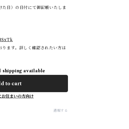
けた日）の日付にて御記帳いたしま
48SxTk
おります。詳しく確認されたい方は
l shipping available
d to cart
にお住まいの方向け
通報する