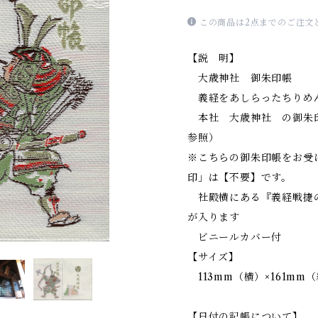
この商品は2点までのご注文
【説 明】
大歳神社 御朱印帳
義経をあしらったちりめ
本社 大歳神社 の御朱
参照）
※こちらの御朱印帳をお受
印」は【不要】です。
社殿横にある『義経戦捷の
が入ります
ビニールカバー付
【サイズ】
113mm（横）×161mm
【日付の記帳について】