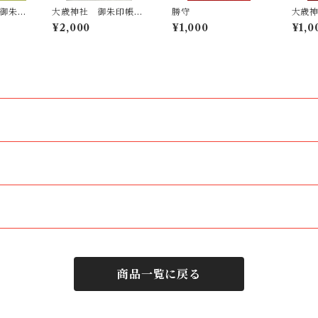
日御朱
大歳神社 御朱印帳
勝守
大歳
朱印
（御朱印入り／特別義
麻）
¥2,000
¥1,000
¥1,0
経印あり）
商品一覧に戻る