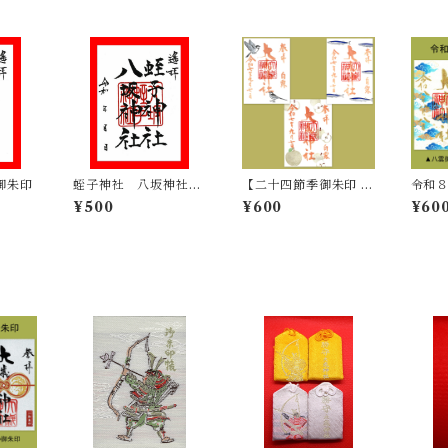
御朱印
蛭子神社 八坂神社
【二十四節季御朱印 ⑮
令和８
御朱印
白露】9/7～9/22
印 
¥500
¥600
¥60