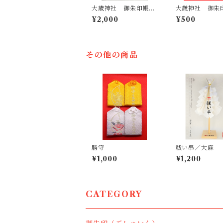
大歳神社 御朱印帳
大歳神社 御朱
（御朱印入り／特別義
¥2,000
¥500
経印あり）
その他の商品
勝守
祓い串／大麻
¥1,000
¥1,200
CATEGORY