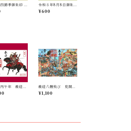
四節季御朱印 ⑮
令和８年8月8日御朱
/7～9/22
印 ∞／八雲御朱印
0
¥600
八丙午年 義経と
義経八艘飛び 見開き
黒御朱印
御朱印 R7 8/16~
00
¥1,100