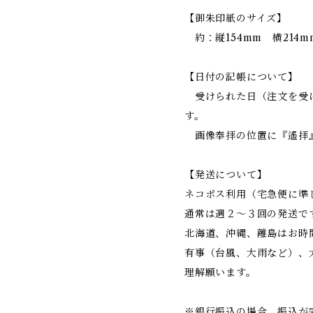
【御朱印紙のサイズ】
約：縦154mm 横214m
【日付の記帳について】
受けられた日（注文を受
す。
画像奉拝の位置に『遙拝
【発送について】
ネコポス利用（宅急便に準
通常は週２～３回の発送で
北海道、沖縄、離島はお時
有事（台風、大雨など）、
理解願います。
※銀行振込の場合、振込が