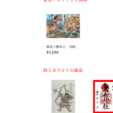
義経八艘飛び 見開き
御朱印 R7 8/16~
¥1,100
同じカテゴリの商品