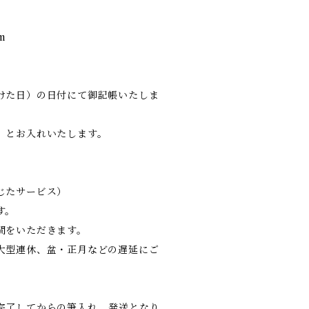
m
けた日）の日付にて御記帳いたしま
』とお入れいたします。
じたサービス）
す。
間をいただきます。
大型連休、盆・正月などの遅延にご
完了してからの筆入れ、発送となり