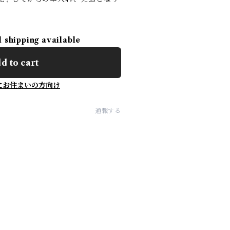
。
l shipping available
d to cart
にお住まいの方向け
通報する