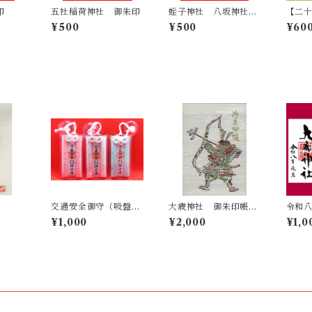
印
五社稲荷神社 御朱印
蛭子神社 八坂神社
【二十
御朱印
白露】9
¥500
¥500
¥60
交通安全御守（吸盤付
大歳神社 御朱印帳
令和
き）
（御朱印入り／特別義
大夫
¥1,000
¥2,000
¥1,0
経印あり）