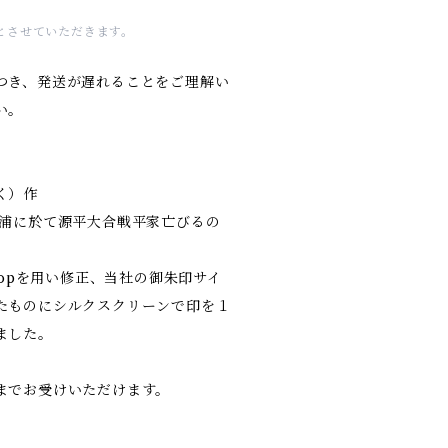
とさせていただきます。
つき、発送が遅れることをご理解い
い。
く）作
の浦に於て源平大合戦平家亡びるの
hopを用い修正、当社の御朱印サイ
たものにシルクスクリーンで印を１
ました。
までお受けいただけます。