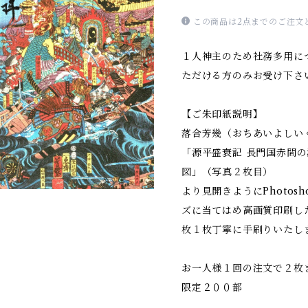
この商品は2点までのご注文
１人神主のため社務多用に
ただける方のみお受け下さ
【ご朱印紙説明】
落合芳幾（おちあいよしい
「源平盛衰記 長門国赤間
図」（写真２枚目）
より見開きようにPhotos
ズに当てはめ高画質印刷し
枚１枚丁寧に手刷りいたし
お一人様１回の注文で２枚
限定２００部