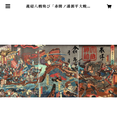
義経八艘飛び「赤間ノ浦源平大戦之
図」３枚綴り R7 8/16~ | 大歳神
社 WEB授与所