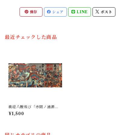
保存
シェア
LINE
ポスト
最近チェックした商品
義経八艘飛び「赤間ノ浦源平
大戦之図」３枚綴り R7 8/16~
¥1,500