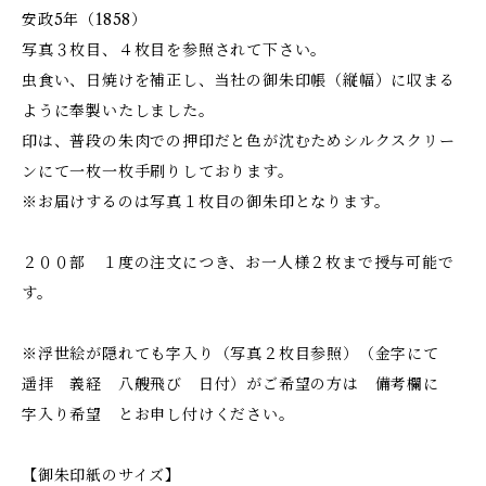
安政5年（1858）
写真３枚目、４枚目を参照されて下さい。
虫食い、日焼けを補正し、当社の御朱印帳（縦幅）に収まる
ように奉製いたしました。
印は、普段の朱肉での押印だと色が沈むためシルクスクリー
ンにて一枚一枚手刷りしております。
※お届けするのは写真１枚目の御朱印となります。
２００部 １度の注文につき、お一人様２枚まで授与可能で
す。
※浮世絵が隠れても字入り（写真２枚目参照）（金字にて
遥拝 義経 八艘飛び 日付）がご希望の方は 備考欄に
字入り希望 とお申し付けください。
【御朱印紙のサイズ】