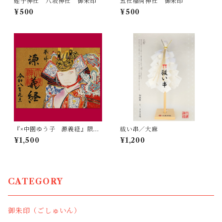
蛭子神社 八坂神社 御朱印
五社稲荷神社 御朱印
¥500
¥500
『×中園ゆう子 源義経』限定
祓い串／大麻
御朱印 金
¥1,500
¥1,200
CATEGORY
御朱印（ごしゅいん）