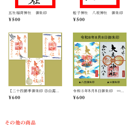
五社稲荷神社 御朱印
蛭子神社 八坂神社 御朱印
¥500
¥500
【二十四節季御朱印 ⑮白露】
令和８年8月8日御朱印 ∞／
9/7～9/22
八雲御朱印
¥600
¥600
その他の商品