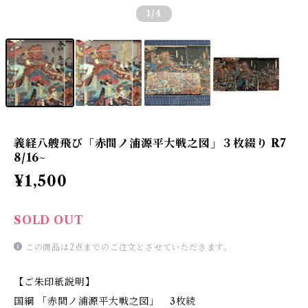
1
/4
義経八艘飛び「赤間ノ浦源平大戦之図」３枚綴り R7
8/16~
¥1,500
SOLD OUT
この商品は2点までのご注文とさせていただきます。
【ご朱印紙説明】
国綱 「赤間ノ浦源平大戦之図」 3枚続