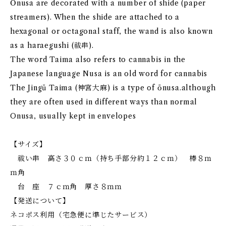
Ōnusa are decorated with a number of shide (paper
streamers). When the shide are attached to a
hexagonal or octagonal staff, the wand is also known
as a haraegushi (祓串).
The word Taima also refers to cannabis in the
Japanese language Nusa is an old word for cannabis
The Jingū Taima (神宮大麻) is a type of ōnusa.although
they are often used in different ways than normal
Onusa, usually kept in envelopes
【サイズ】
祓い串 高さ３０ｃｍ（持ち手部分約１２ｃｍ） 棒８ｍ
ｍ角
台 座 ７ｃｍ角 厚さ８ｍｍ
【発送について】
ネコポス利用（宅急便に準じたサービス）