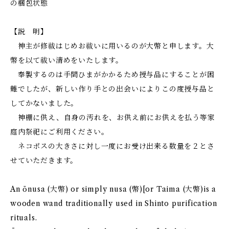
の梱包状態
【説 明】
神主が修祓はじめお祓いに用いるのが大幣と申します。大
幣を以て祓い清めをいたします。
奉製するのは手間ひまがかかるため授与品にすることが困
難でしたが、新しい作り手との出会いによりこの度授与品と
してかないました。
神棚に供え、自身の汚れを、お供え前にお供えを払う等家
庭内祭祀にご利用ください。
ネコポスの大きさに対し一度にお受け出来る数量を２とさ
せていただきます。
An ōnusa (大幣) or simply nusa (幣)[or Taima (大幣)is a
wooden wand traditionally used in Shinto purification
rituals.