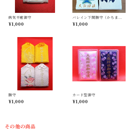
病気平癒御守
バレイン下関勝守（かちまも
り）
¥1,000
¥1,000
勝守
カード型御守
¥1,000
¥1,000
その他の商品