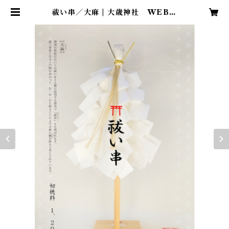
祓い串／大麻 | 大歳神社 WEB授
与所