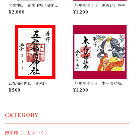
大歳神社 御朱印帳（御朱印
『×中園ゆう子 源義経』奉書
入り／特別義経印あり）
¥2,000
¥1,200
五社稲荷神社 御朱印
『×中園ゆう子 木花咲耶姫
命』奉書
¥500
¥1,200
CATEGORY
御朱印（ごしゅいん）