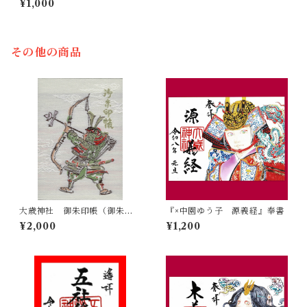
¥1,000
その他の商品
大歳神社 御朱印帳（御朱印
『×中園ゆう子 源義経』奉書
入り／特別義経印あり）
¥2,000
¥1,200