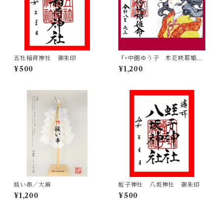
五社稲荷神社 御朱印
『×中園ゆう子 木花咲耶姫
命』奉書
¥500
¥1,200
祓い串／大麻
蛭子神社 八坂神社 御朱印
¥1,200
¥500