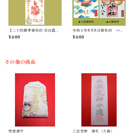
【二十四節季御朱印 ⑮白露】
令和８年8月8日御朱印 ∞／
9/7～9/22
八雲御朱印
¥600
¥600
その他の商品
安産御守
三宝荒神 御札（大麻）