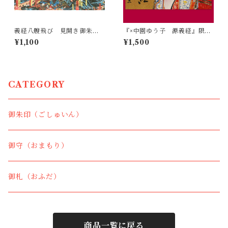
義経八艘飛び 見開き御朱
『×中園ゆう子 源義経』限定
印 R7 8/16~
御朱印 金
¥1,100
¥1,500
CATEGORY
御朱印（ごしゅいん）
御守（おまもり）
御札（おふだ）
商品一覧に戻る