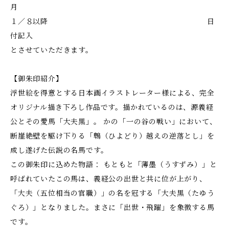
月
１／８以降 日
付記入
とさせていただきます。
【御朱印紹介】
浮世絵を得意とする日本画イラストレーター様による、完全
オリジナル描き下ろし作品です。描かれているのは、源義経
公とその愛馬「大夫黒」。 かの「一の谷の戦い」において、
断崖絶壁を駆け下りる「鵯（ひよどり）越えの逆落とし」を
成し遂げた伝説の名馬です。
この御朱印に込めた物語： もともと「薄墨（うすずみ）」と
呼ばれていたこの馬は、義経公の出世と共に位が上がり、
「大夫（五位相当の官職）」の名を冠する「大夫黒（たゆう
ぐろ）」となりました。まさに「出世・飛躍」を象徴する馬
です。