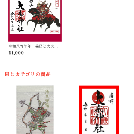
令和八丙午年 義経と大夫黒
御朱印
¥1,000
同じカテゴリの商品