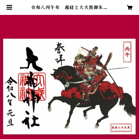
令和八丙午年 義経と大夫黒御朱印
| 大歳神社 WEB授与所