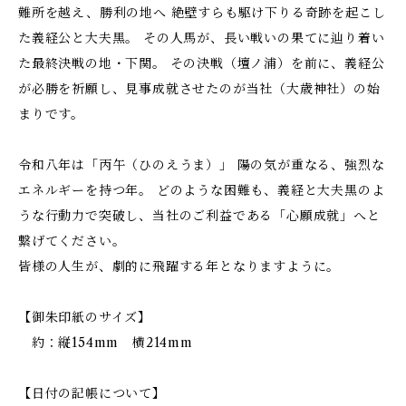
難所を越え、勝利の地へ 絶壁すらも駆け下りる奇跡を起こし
た義経公と大夫黒。 その人馬が、長い戦いの果てに辿り着い
た最終決戦の地・下関。 その決戦（壇ノ浦）を前に、義経公
が必勝を祈願し、見事成就させたのが当社（大歳神社）の始
まりです。
令和八年は「丙午（ひのえうま）」 陽の気が重なる、強烈な
エネルギーを持つ年。 どのような困難も、義経と大夫黒のよ
うな行動力で突破し、当社のご利益である「心願成就」へと
繋げてください。
皆様の人生が、劇的に飛躍する年となりますように。
【御朱印紙のサイズ】
約：縦154mm 横214mm
【日付の記帳について】